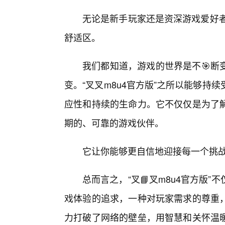
无论是新手玩家还是资深游戏爱好者
舒适区。
我们都知道，游戏的世界是不🎯断
变。“叉叉m8u4官方版”之所以能够持
应性和持续的生命力。它不仅仅是为了
期的、可靠的游戏伙伴。
它让你能够更自信地迎接每一个挑
总而言之，“叉📘叉m8u4官方版
戏体验的追求，一种对玩家需求的尊重
力打破了网络的壁垒，用智慧和关怀温