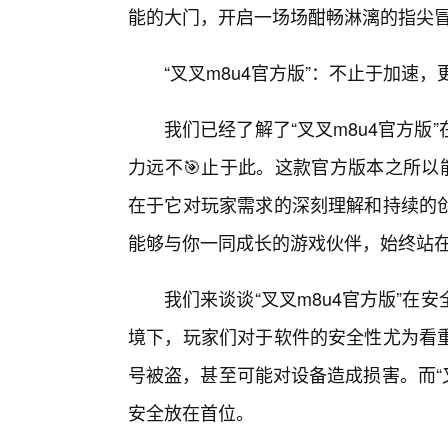
能的大门，开启一场场酣畅淋漓的指尖
“叉叉m8u4官方版”：不止于加速
我们已经了解了“叉叉m8u4官方版
力远不🎯止于此。这款官方版本之所以
在于它对玩家需求的深刻理解和持续的
能够与你一同成长的游戏伙伴，始终站
我们来谈谈“叉叉m8u4官方版”
境下，玩家们对于软件的安全性尤为看
号被盗，甚至可能对设备造成损害。而“
安全放在首位。