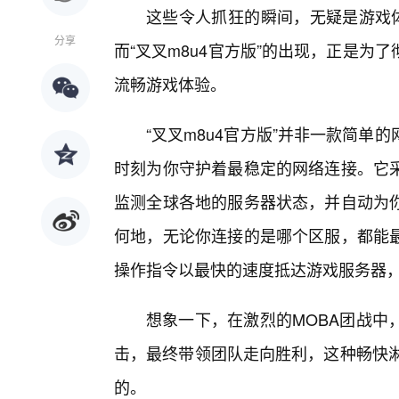
这些令人抓狂的瞬间，无疑是游戏体
分享
而“叉叉m8u4官方版”的出现，正是
流畅游戏体验。
“叉叉m8u4官方版”并非一款简
时刻为你守护着最稳定的网络连接。它
监测全球各地的服务器状态，并自动为
何地，无论你连接的是哪个区服，都能
操作指令以最快的速度抵达游戏服务器
想象一下，在激烈的MOBA团战中
击，最终带领团队走向胜利，这种畅快淋
的。