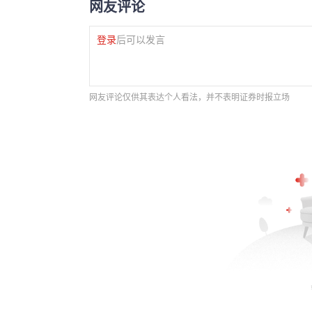
网友评论
登录
后可以发言
网友评论仅供其表达个人看法，并不表明证券时报立场