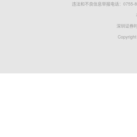
违法和不良信息举报电话：0755-83
深圳证券
Copyright