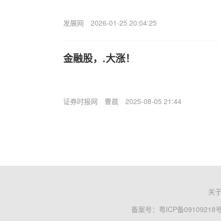
发展网
2026-01-25 20:04:25
金融股，.大涨！
证券时报网
曹晨
2025-08-05 21:44
关
备案号：
粤ICP备09109218