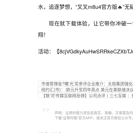
水，追逐梦想，“叉叉m8u4官方版🔥”
现在就下载体验，让它带你冲破一
翔！
活动：【
8cjVGdkyAuHwSRRkeCZXbTJ
市值管理金?曙‘光’奖参评企业推介：太极集团强
纽约汇{市}：;欧元升至四年高点 美元在美联储决
【银‘河’传媒互联网岳铮】公司点评丨三七互娱 
声明：证券时报力求信息真实、准确，文章提及内
下载“证券时报”官方APP，或关注官方微信公众