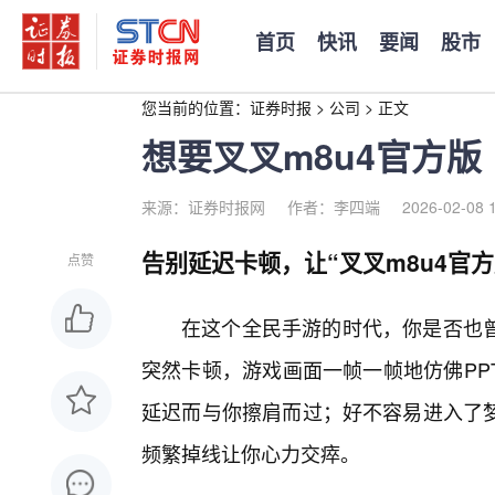
首页
快讯
要闻
股市
您当前的位置：
证券时报
>
公司
>
正文
想要叉叉m8u4官方版
来源：证券时报网
作者：李四端
2026-02-08 
告别延迟卡顿，让“叉叉m8u4官
点赞
在这个全民手游的时代，你是否也
突然卡顿，游戏画面一帧一帧地仿佛PP
延迟而与你擦肩而过；好不容易进入了
频繁掉线让你心力交瘁。