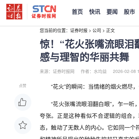
首页
快讯
要闻
股市
您当前的位置：
证券时报
>
公司
>
正文
惊！“花火张嘴流眼泪
感与理智的华丽共舞
来源：证券时报网
作者：水均益
2026-02-08 
“花火”的瞬间：当情绪的烟火燃尽
点赞
“花火张嘴流眼泪翻白眼”，乍一听
夸张。正是这种看似不合逻辑的组合，精
态，触动了无数人的内心。它如同一个